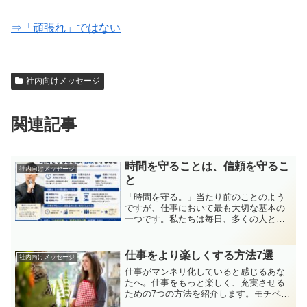
⇒「頑張れ」ではない
社内向けメッセージ
関連記事
時間を守ることは、信頼を守るこ
社内向けメッセージ
と
「時間を守る。」当たり前のことのよう
ですが、仕事において最も大切な基本の
一つです。私たちは毎日、多くの人と関
わりながら仕事をしています。会議の開
始時間、出勤時間、納期、約束の時間。
一つひとつの時間には、相手の予定や仕
仕事をより楽しくする方法7選
社内向けメッセージ
事がつながっています。も...
仕事がマンネリ化していると感じるあな
たへ。仕事をもっと楽しく、充実させる
ための7つの方法を紹介します。モチベー
ションを高め、毎日をポジティブに過ご