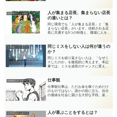
すヒントをぜひチェックしてください。
人が集まる店長、集まらない店長
社内向けメッセージ
の違いとは？
同じ環境でも「人が集まる店長」と「集
まらない店長」がいます。信頼される店
長に共通する5つの特徴と、職場に人を惹
きつけるマネジメントの秘訣を紹介しま
す。
同じミスをしない人は何が違うの
社内向けメッセージ
か？
同じミスを繰り返さない人は、「なぜミ
スしたのか」を徹底的に考えます。本記
事では、ミスを成長のチャンスに変える
方法や、再発防止の具体的な対策を紹
介。仕事の精度を高め、成果を出すため
のポイントを学びましょう！
仕事観
社内向けメッセージ
仕事観仕事は、ただお金を稼ぐためだけ
のものではない。誰かの役に立ち、自分
の価値を社会に届ける大切な手段。楽な
ことばかりではなく、時には悩み、壁に
ぶつかる日は当然ある。それでも本気で
向き合った経験が、人としての深みを作
っていく。しょうもないと...
人が喜ぶことをするとは？
社内向けメッセージ