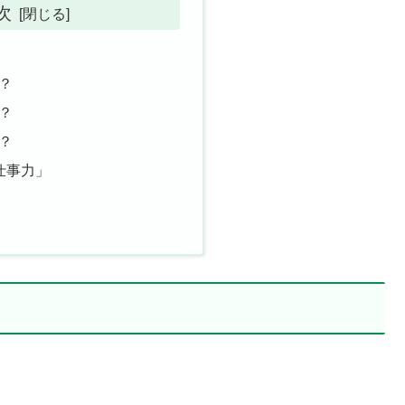
次
か？
は？
は？
仕事力」