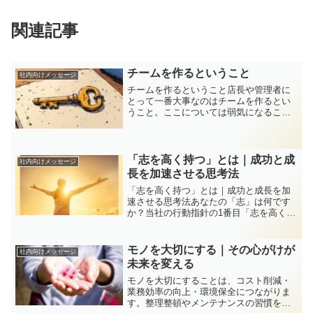
関連記事
チームを作るということ
社内向けメッセージ
チームを作るということ店長や管理者に
とって一番大事なのはチームを作るとい
うこと。ここについては弱気になること
は絶対に許されない。弱気になってチー
ムを作ると待っているのはただの地獄。
なぜ弱気になるのか。それはただの勉強
不足。会議で毎回のように...
「志を高く持つ」とは｜成功と成
社内向けメッセージ
長を加速させる思考法
「志を高く持つ」とは｜成功と成長を加
速させる思考法あなたの「志」は何です
か？当社の行動指針の1番目「志を高く持
とう！」これは具体的にどういうことな
のか、考えたことはありますでしょう
か？志とは、単なる目標や夢ではなく、
モノを大切にする｜その心がけが
社内向けメッセージ
「この仕事を通して何を成...
未来を変える
モノを大切にすることは、コスト削減・
業務効率の向上・環境保全につながりま
す。整理整頓やメンテナンスの習慣を身