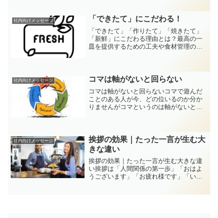
につけ、仕事と生活をより良くするため
の考え方と具体的な方法を紹介します。
「できたて」にこだわる！
社内向けメッセージ
「できたて」「作りたて」「焼きたて」
「新鮮」にこだわる理由とは？最高の一
皿を提供するための工夫や食材管理のポ
イントを解説。お客様の満足度を高める
ために実践すべき取り組みを紹介しま
す！
コマは軸がないと回らない
社内向けメッセージ
コマは軸がないと回らないコマで遊んだ
ことのある人が今、どの位いるのか分か
りませんがコマというのは軸がないと回
りません。逆に言うと軸があるから回り
ます。会社の経営理念とはこの「軸」で
す。理念とは簡単言うと「あるべき理想
の姿を示したもの」です。...
挨拶の効果｜たった一言が生む大
社内向けメッセージ
きな違い
挨拶の効果｜たった一言が生む大きな違
い挨拶は「人間関係の第一歩」「おはよ
うございます」「お疲れ様です」「いら
っしゃいませ！」普段、何気なく交わし
ている挨拶ですが、実は職場や日常の人
間関係を大きく左右するものです。「た
だの習慣でしょ？」と思う...