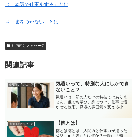
⇒「本気で仕事をする」とは
⇒「嘘をつかない」とは
社内向けメッセージ
関連記事
気遣いって、特別な人にしかでき
社内向けメッセージ
ないこと？
気遣いは一部の人だけの特技ではありま
せん。誰でも学び、身につけ、仕事に活
かせる技術。職場の雰囲気を変える小さ
なコツを具体例と共にご紹介します。
【徳とは】
社内向けメッセージ
徳とは徳とは「人間力と仕事力が揃った
状態」■ 「徳」とは何か？一般に「徳