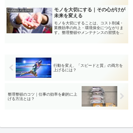
す。理念とは簡単言うと「あるべき理想
の姿を示したもの」です。...
モノを大切にする｜その心がけが
社内向けメッセージ
未来を変える
モノを大切にすることは、コスト削減・
業務効率の向上・環境保全につながりま
す。整理整頓やメンテナンスの習慣を身
につけ、仕事と生活をより良くするため
の考え方と具体的な方法を紹介します。
行動を変え、「スピードと質」の両方を
上げるには？
整理整頓のコツ｜仕事の効率を劇的に上
げる方法とは？