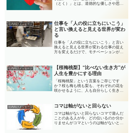
（とく）」とは、道徳的な優しさや思い
やり、誠実さといった人としての内面的
な美しさ。■ 「人間力」とは？「人間
力」とは、人として周囲と良好な関係を
築ける力のこと。たとえば...
仕事を「人の役に立ちにいこう」
社内向けメッセージ
と言い換えると見える世界が変わ
る
仕事を「人の役に立ちにいこう」と言い
換えると見える世界が変わる仕事の捉え
方を変えるだけで、モチベーションが変
わる「仕事って何のためにやるの？」
「毎日同じことの繰り返しで、やりがい
を感じにくい…」そんな風に思ったこと
【桜梅桃梨】“比べない生き方”が
社内向けメッセージ
はありませんか？もし「仕事...
人生を豊かにする理由
「桜梅桃梨」という言葉をご存じです
か？桜も梅も桃も梨も、それぞれの花を
咲かせるように、人も自分らしく生きる
ことが大切。比べず、自分の強みを活か
して人生を歩むヒントをご紹介します。
コマは軸がないと回らない
社内向けメッセージ
コマは軸がないと回らないコマで遊んだ
ことのある人が今、どの位いるのか分か
りませんがコマというのは軸がないと回
りません。逆に言うと軸があるから回り
ます。会社の経営理念とはこの「軸」で