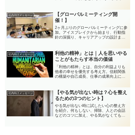
方法を解説します。
【グローバルミーティング開
社内向けメッセージ
催！】
2ヶ月ぶりのグローバルミーティングに参
加。アイスブレイクから始まり、行動指
針の深掘り、キャリアアップの設計ま
で、内容はまさに「激アツ」。中でもグ
レイスマネジャーの学習姿勢には大きな
感動を覚えました。外国人社員が本気で
利他の精神」とは｜人を思いやる
社内向けメッセージ
働き、成長していく姿は企業の未来その
ことがもたらす本当の価値
もの。私たち自身の意識もグローバルに
変わりつつあります。飲食業界で国境を
「利他の精神」とは、自分の利益よりも
越えて活躍する時代へ向けての第一歩
他者の幸せを優先する考え方。信頼関係
を、共に歩んでいきましょう。
の構築や自己成長、仕事の成果向上につ
ながるメリットを解説し、実践するため
の具体的な方法を紹介します。
【やる気が出ない時は？心を整え
社内向けメッセージ
るための3つのヒント】
やる気が出ない時に試したい心の整え方
を紹介。何もしない、掃除、人との会話
などのコツに加え、やる気がなくても人
に迷惑をかけない姿勢の重要性も解説し
ます。