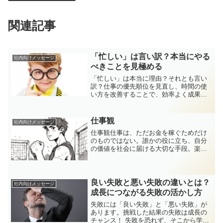
関連記事
「忙しい」は言い訳？本当にやる
社内向けメッセージ
べきことを見極める
「忙しい」は本当に理由？それとも言い
訳？仕事の優先順位を見直し、時間の使
い方を改善することで、効率よく成果を
出す方法を解説。忙しさに振り回され
ず、本当にやるべきことに集中するコツ
を紹介します！
仕事観
社内向けメッセージ
仕事観仕事は、ただお金を稼ぐためだけ
のものではない。誰かの役に立ち、自分
の価値を社会に届ける大切な手段。楽な
ことばかりではなく、時には悩み、壁に
ぶつかる日は当然ある。それでも本気で
向き合った経験が、人としての深みを作
っていく。しょうもないと...
良い失敗と悪い失敗の違いとは？
社内向けメッセージ
成長につながる失敗の活かし方
失敗には「良い失敗」と「悪い失敗」が
あります。挑戦した結果の失敗は成長の
チャンス！ 失敗を恐れず、そこから学ぶ