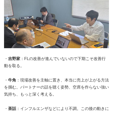
・
吉野家
：FLの改善が進んでいないので下期こそ改善行
動を取る。
・
牛角
：現場改善を主軸に置き、本当に売上が上がる方法
を掴む。パートナーの話を聴く姿勢、空席を作らない強い
気持ち、もっと深く考える。
・
茶話
：インフルエンザなどにより不調。この後の動きに