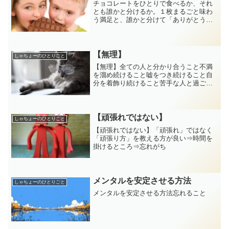
チョコレートをひとりで食べるか、それ
とも誰かと分けるか。１枚まるごと味わ
う満足と、誰かと分けて「ありがとう」
が生まれる喜び。本記事では、ささやか
な日常の中にある“選択”の意味を問いかけ
ます。どちらが正しいわけでもない。た
だその時の自分が何を大切にしたいか。
【無理】
しゃちょーのひとりごと
それを考えるだけで、チョコレートが少
【無理】全ての人と分かり合うこと不満
し特別な存在になるかもしれません。
を溜め続けること嘘をつき続けること自
分を着飾り続けること苦手な人と過ごし
続けること⇒ご縁⇒仲間と友達の違い
【頑張れではない】
しゃちょーのひとりごと
【頑張れではない】「頑張れ」ではなく
「頑張り方」を教える方が良い⇒時間を
掛けるところ⇒忘れがち
メンタルを安定させる方法
しゃちょーのひとりごと
メンタルを安定させる方法忘れること