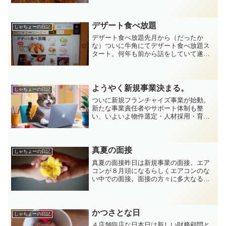
が人気になりかつ丼だけの「かつさと」
が誕生している。しかも蕎麦屋から生ま
れた１００年続く秘伝のタ...
デザート食べ放題
しゃちょーの日記
デザート食べ放題先月から（だったか
な）ついに牛角にてデザート食べ放題ス
タート。何年も前から話をしていて遂に
実現。色んな企業から提案があったの
か、本部でも話が出ていたのか詳細は不
明だが、こういう加盟店の提案をちゃん
と聞いて実現してくれる加盟本...
ようやく新規事業決まる。
しゃちょーの日記
ついに新規フランチャイズ事業が始動。
新たな事業責任者やサポート体制も整
い、いよいよ物件選定・人材採用・育成
といった本格的な準備フェーズへ。大変
なことも多い中で、信頼し合えるチーム
を作り、事業としても組織としても成長
することを目指す。20年越しの想いや、
真夏の面接
しゃちょーの日記
前代表との忘れられないエピソードを胸
真夏の面接昨日は新規事業の面接。エア
に、新たな挑戦へと歩み出す。熱量の連
コンが８月頭になるらしくエアコンのな
鎖が未来を切り拓く、その過程をリアル
い中での面接。面接の方々に多大なるご
に綴ります。
迷惑をお掛けしてしまいました・・。本
当に申し訳ないです。そんな中でも昨日
面接した方々は全員、とても熱く、真剣
な方々ばかりでとても良い...
かつさとな日
しゃちょーの日記
４店舗臨店な日本日は新しい財務顧問と