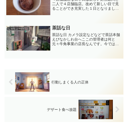
二人で４店舗臨店。改めて新しい目で見
ることができ充実した１日となりまし
た。本社の人も現場を知る。こういう姿
勢は未来の種まき。一致団結はすごく難
しいけど、難しいとは思いたくない。必
ずできると信じている。皆が...
茶話な日
しゃちょーの日記
茶話な日 カメラ設定などなどで茶話本舗
えびなかしわ台へここの管理者は何と
元々牛角事業の店長なんです。今では茶
話で立て直しをしまくり大活躍。当社は
事業が複数あるのでこういうところは強
み。面白かったのは小学校の教科書の大
人版があり、それを使って...
行動しまくる人の正体
デザート食べ放題