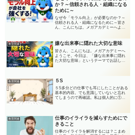
か？～信頼される人・組織になる
ために～
なぜ今「モラル向上」が必要なのか？～
信頼される人・組織になるために～皆さ
ん、こんにちは。メガアカデミーへよう
こそ。今日は、「モラル向上」というテ
ーマでお話しします。皆さんは、「モラ
ル」と聞くと、どのようなことを思い浮
嫌な出来事に隠れた大切な意味
教育関連
かべるでしょうか。ルール...
皆さん、こんにちは。メガアカデミーへ
ようこそ。今日は、「嫌な出来事に隠れ
た大切な意味」というテーマでお話しし
ます。皆さんは最近、「なんでこんなこ
とが起きるんだろう」と思うような出来
事はありませんでしたか？お客様からの
クレーム。上司や部下との...
５S
教育関連
５S多分どの仕事でも耳にしたことがある
基本的内容。でも意識していないと忘れ
てしまうので再確認。私は個人的に①の
整理が好きです。無駄なものはどんどん
捨てます。時々必要なのに捨てます。モ
ノは少ない方が思考も整理されるので結
果仕事が捗ります。一番...
仕事のイライラを減らすためにで
教育関連
きること
仕事のイライラを解消するには？こまめ