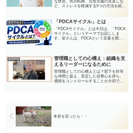
な休息、気分転換、完璧主義の見直しな
ど、ストレスを軽減する5つの方法を紹
介。働きやすい環境をつくり、気持ちに
余裕を持って仕事に取り組むヒントをお
届けします。
「PDCAサイクル」とは
教育関連
「PDCAサイクル」とは今日は、「PDCA
サイクル」というテーマでお話ししま
す。皆さんは、PDCAという言葉を聞い
たことがありますか？仕事をする上で、
とても大切な考え方です。PDCAとは、
Plan（計画）Do（実行）Check（振り返
り）A...
管理職としての心構え：組織を支
教育関連
えるリーダーになるために
管理職としての心構えとは？部下を対等
な仲間と捉え、安定した自尊心を持ち、
感情をコントロールすることが大切で
す。本記事では、EQを高める方法や「ア
ンガーログ」の活用、成長できる環境づ
くりなど、管理職としての考え方や実践
のヒントを紹介します。あなたはどんな
リーダーを目指しますか？
本音を言ったら・・