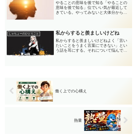
やることの意味を後で知る「やることの
意味を後で知る」位でいい気が最近して
きている。やってみないと大体分からな
い。やってみて気づくこと多い⇒「頑張
れ」ではない⇒許しまくる
私からすると羨ましいけどね
しゃちょーのひとりごと
私からすると羨ましいけどねよく「言い
たいことをうまく言葉にできない」とい
う話を耳にする。それについて悩んでい
る。ただ私からすると「言わなくもいい
ことを言ってしまう」より全然いいと思
う。言わなくいいことを言ってしまっ
て、人を傷つけることはある...
働く上での心構え
熱量