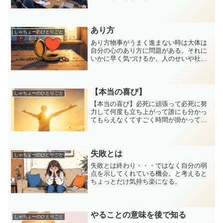
にSVからの伝達事項＆改善提案のところ
はとても良かったです。SVからの改善提
案が盛り上がりすぎて時間全く足りなく
なりましたが充...
あり方
しゃちょーのひとりごと
あり方物事がうまく進まない時は大体は
自分の心のあり方に問題がある。それに
いかに早く気づけるか。人のせいや社会
のせいにしているその心のあり方は美し
いのか。全部自分のせいにする。その心
のあり方は美しいのか。みんなが幸せに
なる方法を考えてみる。そ...
【本当の喜び】
しゃちょーのひとりごと
【本当の喜び】必死に頑張って必死に努
力して何度も立ち上がって誰にも分かっ
てもらえなくてすごく時間が掛かってよ
うやく結果が出る。その時に心からの喜
びを感じる。仕事とはそういう機会を与
えてくれる。早く気づいたもの勝ち。⇒
やることの意味を後で知る...
失敗とは
しゃちょーのひとりごと
失敗とは終わり・・・ではなく自分の弱
点を示してくれている機会。と考えると
ちょっとだけ気持ち楽になる。
やることの意味を後で知る
しゃちょーのひとりごと