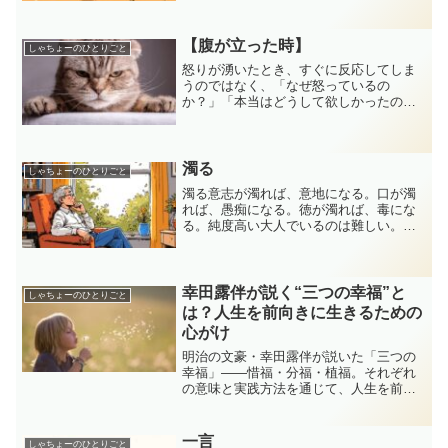
もなく、猛ダッシュで逃げる。スマホが
急に見られなくなったら、全身全霊を賭
けて直そうとする。財布を...
【腹が立った時】
しゃちょーのひとりごと
怒りが湧いたとき、すぐに反応してしま
うのではなく、「なぜ怒っているの
か？」「本当はどうして欲しかったの
か？」と自分の感情を整理することで、
次第に冷静さを取り戻すことができま
す。本記事では、怒りと上手に向き合う
ための4つのステップを紹介。感情を抑え
濁る
しゃちょーのひとりごと
るのではなく、理解して整えることで、
濁る意志が濁れば、意地になる。口が濁
自分も相手も傷つけないコミュニケーシ
れば、愚痴になる。徳が濁れば、毒にな
ョンを目指せます。
る。純度高い大人でいるのは難しい。実
は単純でいい。
幸田露伴が説く“三つの幸福”と
しゃちょーのひとりごと
は？人生を前向きに生きるための
心がけ
明治の文豪・幸田露伴が説いた「三つの
幸福」――惜福・分福・植福。それぞれ
の意味と実践方法を通じて、人生を前向
きに生きるヒントをご紹介します。
一言
しゃちょーのひとりごと