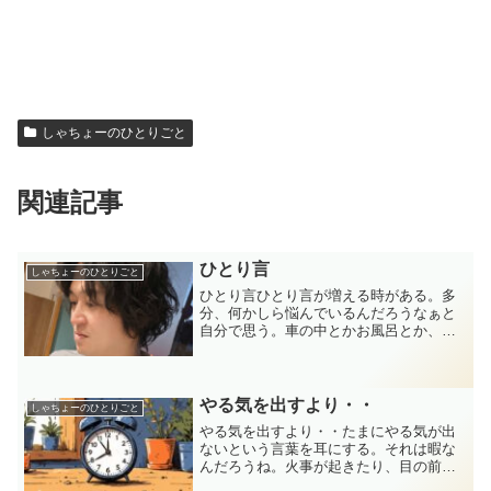
しゃちょーのひとりごと
関連記事
ひとり言
しゃちょーのひとりごと
ひとり言ひとり言が増える時がある。多
分、何かしら悩んでいるんだろうなぁと
自分で思う。車の中とかお風呂とか、ふ
とした時に。最初は、「あれどうしよ
う」、「これどうしよう」、「あれ嫌だ
な」、「なんでこうなるんだろう」みた
いな感じでネガティブスター...
やる気を出すより・・
しゃちょーのひとりごと
やる気を出すより・・たまにやる気が出
ないという言葉を耳にする。それは暇な
んだろうね。火事が起きたり、目の前に
包丁持った人が現れたら、やる気もクソ